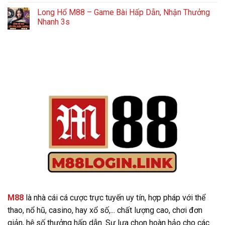
Long Hổ M88 – Game Bài Hấp Dẫn, Nhận Thưởng
Nhanh 3s
M88
là nhà cái cá cược trực tuyến uy tín, hợp pháp với thể
thao, nổ hũ, casino, hay xổ số,... chất lượng cao, chơi đơn
giản, hệ số thưởng hấp dẫn. Sự lựa chọn hoàn hảo cho các