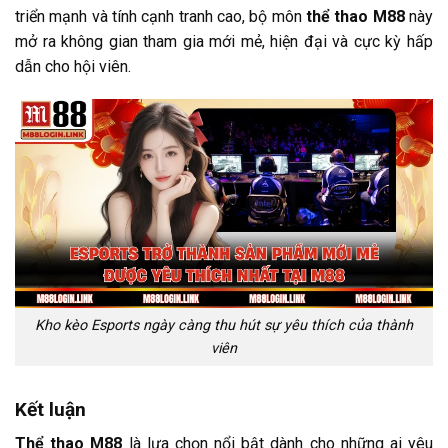
triển mạnh và tính cạnh tranh cao, bộ môn
thể thao M88
này
mở ra không gian tham gia mới mẻ, hiện đại và cực kỳ hấp
dẫn cho hội viên.
Kho kèo Esports ngày càng thu hút sự yêu thích của thành
viên
Kết luận
Thể thao M88
là lựa chọn nổi bật dành cho những ai yêu