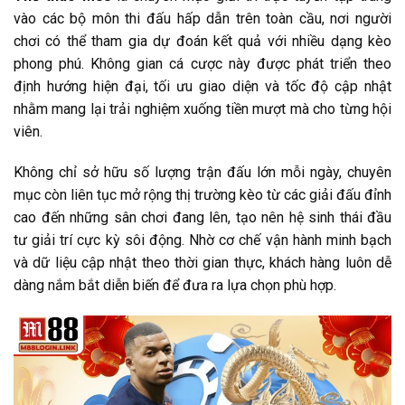
vào các bộ môn thi đấu hấp dẫn trên toàn cầu, nơi người
chơi có thể tham gia dự đoán kết quả với nhiều dạng kèo
phong phú. Không gian cá cược này được phát triển theo
định hướng hiện đại, tối ưu giao diện và tốc độ cập nhật
nhằm mang lại trải nghiệm xuống tiền mượt mà cho từng hội
viên.
Không chỉ sở hữu số lượng trận đấu lớn mỗi ngày, chuyên
mục còn liên tục mở rộng thị trường kèo từ các giải đấu đỉnh
cao đến những sân chơi đang lên, tạo nên hệ sinh thái đầu
tư giải trí cực kỳ sôi động. Nhờ cơ chế vận hành minh bạch
và dữ liệu cập nhật theo thời gian thực, khách hàng luôn dễ
dàng nắm bắt diễn biến để đưa ra lựa chọn phù hợp.