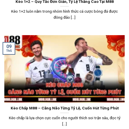
Kèo 1×2 – Quy Tắc Đơn Giản, Tỷ Lệ Thắng Cao Tại M88
Kèo 1×2 luôn nằm trong nhóm hình thức cá cược bóng đá được
đông đảo [...]
09
Th5
Kèo Chấp M88 – Căng Não Từng Tỷ Lệ, Cuốn Hút Từng Phút
Kèo chấp là lựa chọn cực cuốn cho người thích soi trận sâu, đọc tỷ
[...]