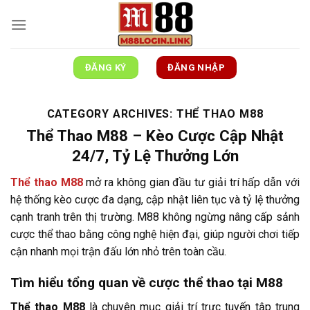
Skip
to
content
ĐĂNG KÝ
ĐĂNG NHẬP
CATEGORY ARCHIVES:
THỂ THAO M88
Thể Thao M88 – Kèo Cược Cập Nhật
24/7, Tỷ Lệ Thưởng Lớn
Thể thao M88
mở ra không gian đầu tư giải trí hấp dẫn với
hệ thống kèo cược đa dạng, cập nhật liên tục và tỷ lệ thưởng
cạnh tranh trên thị trường. M88 không ngừng nâng cấp sảnh
cược thể thao bằng công nghệ hiện đại, giúp người chơi tiếp
cận nhanh mọi trận đấu lớn nhỏ trên toàn cầu.
Tìm hiểu tổng quan về cược thể thao tại M88
Thể thao M88
là chuyên mục giải trí trực tuyến tập trung