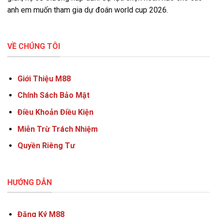
anh em muốn tham gia dự đoán world cup 2026.
VỀ CHÚNG TÔI
Giới Thiệu M88
Chính Sách Bảo Mật
Điều Khoản Điều Kiện
Miễn Trừ Trách Nhiệm
Quyền Riêng Tư
HƯỚNG DẪN
Đăng Ký M88