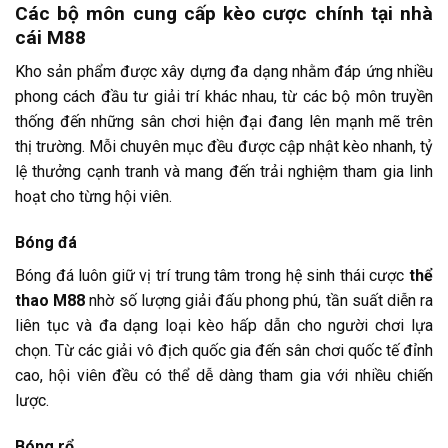
Các bộ môn cung cấp kèo cược chính tại nhà
cái M88
Kho sản phẩm được xây dựng đa dạng nhằm đáp ứng nhiều
phong cách đầu tư giải trí khác nhau, từ các bộ môn truyền
thống đến những sân chơi hiện đại đang lên mạnh mẽ trên
thị trường. Mỗi chuyên mục đều được cập nhật kèo nhanh, tỷ
lệ thưởng cạnh tranh và mang đến trải nghiệm tham gia linh
hoạt cho từng hội viên.
Bóng đá
Bóng đá luôn giữ vị trí trung tâm trong hệ sinh thái cược
thể
thao M88
nhờ số lượng giải đấu phong phú, tần suất diễn ra
liên tục và đa dạng loại kèo hấp dẫn cho người chơi lựa
chọn. Từ các giải vô địch quốc gia đến sân chơi quốc tế đỉnh
cao, hội viên đều có thể dễ dàng tham gia với nhiều chiến
lược.
Bóng rổ