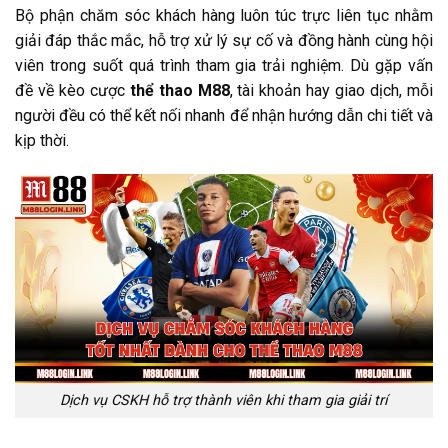
Bộ phận chăm sóc khách hàng luôn túc trực liên tục nhằm
giải đáp thắc mắc, hỗ trợ xử lý sự cố và đồng hành cùng hội
viên trong suốt quá trình tham gia trải nghiệm. Dù gặp vấn
đề về kèo cược
thể thao M88
, tài khoản hay giao dịch, mỗi
người đều có thể kết nối nhanh để nhận hướng dẫn chi tiết và
kịp thời.
Dịch vụ CSKH hỗ trợ thành viên khi tham gia giải trí