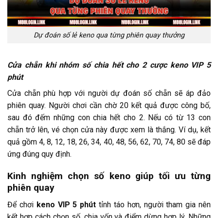
Dự đoán số lẻ keno qua từng phiên quay thưởng
Cửa chẵn khi nhóm số chia hết cho 2 cược keno VIP 5
phút
Cửa chẵn phù hợp với người dự đoán số chẵn sẽ áp đảo
phiên quay. Người chơi cần chờ 20 kết quả được công bố,
sau đó đếm những con chia hết cho 2. Nếu có từ 13 con
chẵn trở lên, vé chọn cửa này được xem là thắng. Ví dụ, kết
quả gồm 4, 8, 12, 18, 26, 34, 40, 48, 56, 62, 70, 74, 80 sẽ đáp
ứng đúng quy định.
Kinh nghiệm chọn số keno giúp tối ưu từng
phiên quay
Để chơi
keno VIP 5 phút
tỉnh táo hơn, người tham gia nên
kết hợp cách chọn số, chia vốn và điểm dừng hợp lý. Những