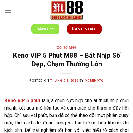
Skip
to
content
ĐĂNG KÝ
ĐĂNG NHẬP
XỔ SỐ M88
Keno VIP 5 Phút M88 – Bắt Nhịp Số
Đẹp, Chạm Thưởng Lớn
POSTED ON
THÁNG 5 9, 2026
BY
ADMINATQ
Keno VIP 5 phút
là lựa chọn cực hợp cho ai thích nhịp chơi
nhanh, kết quả mở liên tục và cảm giác chờ thưởng đầy hồi
hộp. Chỉ sau vài phút, bạn đã có thể theo dõi một phiên quay
mới, thử cách dự đoán riêng và tận hưởng bầu không khí
kịch tính. Để trải nghiệm tốt hơn với việc hiểu rõ cách chơi