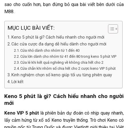
sao cho cuốn hơn, bạn đừng bỏ qua bài viết bên dưới của
M88.
MỤC LỤC BÀI VIẾT:
Keno 5 phút là gì? Cách hiểu nhanh cho người mới
Các cửa cược đa dạng dễ hiểu dành cho người mới
Cửa nhỏ dành cho nhóm từ 1 đến 40
Cửa lớn dành cho nhóm từ 41 đến 80 trong keno 5 phút VIP
Cửa lẻ khi kết quả nghiêng về không chia hết cho 2
Cửa chẵn khi nhóm số chia hết cho 2 cược keno VIP 5 phút
Kinh nghiệm chọn số keno giúp tối ưu từng phiên quay
Lời kết
Keno 5 phút là gì? Cách hiểu nhanh cho người
mới
Keno VIP 5 phút
là phiên bản dự đoán có nhịp quay nhanh,
lấy cảm hứng từ xổ số Keno truyền thống. Trò chơi Keno có
nguồn gốc từ Trung Quốc và được Vietlott giới thiệu tại Việt